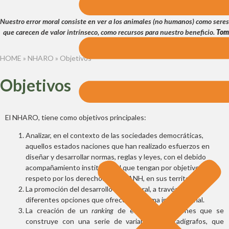
Nuestro error moral consiste en ver a los animales (no humanos) como seres
que carecen de valor intrínseco, como recursos para nuestro beneficio.
Tom
Regan
HOME
»
NHARO
»
Objetivos
Objetivos
El NHARO, tiene como objetivos principales:
Analizar, en el contexto de las sociedades democráticas,
aquellos estados naciones que han realizado esfuerzos en
diseñar y desarrollar normas, reglas y leyes, con el debido
acompañamiento institucional que tengan por objetivo el
respeto por los derechos de los ANH, en sus territorios.
La promoción del desarrollo multilateral, a través de las
diferentes opciones que ofrece el sistema internacional.
La creación de un
ranking
de estados – naciones que se
construye con una serie de variables y estadígrafos, que